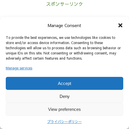
スポンサーリンク
ホーム
美容茶
Manage Consent
To provide the best experiences, we use technologies like cookies to
store and/or access device information. Consenting to these
technologies will allow us to process data such as browsing behavior or
unique IDs on this site. Not consenting or withdrawing consent, may
プライバシーポリシー
お問い合わせ
adversely affect certain features and functions.
© 2025 TeaNote.
Manage services
Accept
Deny
View preferences
プライバシーポリシー
ホーム
検索
トップ