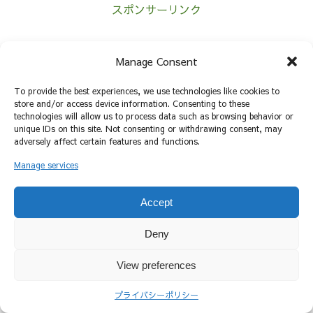
スポンサーリンク
ホーム
プーアル茶
Manage Consent
To provide the best experiences, we use technologies like cookies to
store and/or access device information. Consenting to these
technologies will allow us to process data such as browsing behavior or
unique IDs on this site. Not consenting or withdrawing consent, may
プライバシーポリシー
お問い合わせ
adversely affect certain features and functions.
© 2025 TeaNote.
Manage services
Accept
Deny
View preferences
プライバシーポリシー
ホーム
検索
トップ