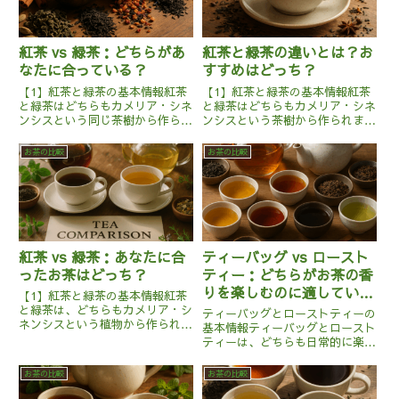
紅茶 vs 緑茶：どちらがあ
紅茶と緑茶の違いとは？お
なたに合っている？
すすめはどっち？
【1】紅茶と緑茶の基本情報紅茶
【1】紅茶と緑茶の基本情報紅茶
と緑茶はどちらもカメリア・シネ
と緑茶はどちらもカメリア・シネ
ンシスという同じ茶樹から作られ
ンシスという茶樹から作られます
ますが、その製法と風味には大き
が、製法が異なるために異なった
な違いがあります。紅茶は葉を完
風味や色を持っています。紅茶は
お茶の比較
お茶の比較
全に発酵させて作られるため、深
発酵茶であり、その製法では茶葉
い赤褐色で濃厚な味わいが特徴で
を酸化させる工程が含まれます。
す。主にインドやスリランカ、
これにより、茶葉は赤褐色に変
中...
わ...
紅茶 vs 緑茶：あなたに合
ティーバッグ vs ロースト
ったお茶はどっち？
ティー：どちらがお茶の香
りを楽しむのに適してい
【1】紅茶と緑茶の基本情報紅茶
る？
と緑茶は、どちらもカメリア・シ
ティーバッグとローストティーの
ネンシスという植物から作られま
基本情報ティーバッグとロースト
すが、その製法が異なるために特
ティーは、どちらも日常的に楽し
徴が変わります。紅茶は発酵茶の
むことができるお茶ですが、その
一種で、摘んだ葉を完全に酸化さ
特徴は大きく異なります。ティー
お茶の比較
お茶の比較
せることで、濃い色と風味を持っ
バッグは、細かくカットされた茶
ています。主な産地はインド、
葉を紙や布の袋に入れたもので