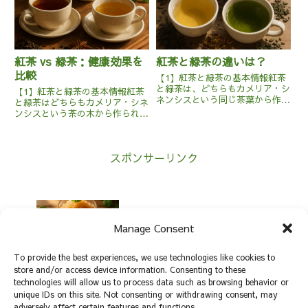
ス...
す。主に発酵度の低い緑茶や発酵
度...
紅茶 vs 緑茶：健康効果を
紅茶と緑茶の違いは？
比較
【1】紅茶と緑茶の基本情報紅茶
と緑茶は、どちらもカメリア・シ
【1】紅茶と緑茶の基本情報紅茶
ネンシスという同じ茶葉から作ら
と緑茶はどちらもカメリア・シネ
れていますが、製法が異なるため
ンシスという茶の木から作られて
に味わいや香りが大きく異なりま
いますが、その製法が異なるた
す。紅茶は、茶葉を完全に発酵さ
め、風味や色、効能に違いがあり
せて作られるため、深い色と豊か
ます。紅茶は茶葉を発酵させるこ
な香りが特徴です。一方、緑茶
スポンサーリンク
とで独特の深い色と香りを生み出
は...
します。主な生産地はインドやス
リ...
夏にぴったり！フローズンティーのおす
Manage Consent
すめレシピ
To provide the best experiences, we use technologies like cookies to
store and/or access device information. Consenting to these
紅茶と緑茶の違いとは？おすすめはどっ
technologies will allow us to process data such as browsing behavior or
ち？
unique IDs on this site. Not consenting or withdrawing consent, may
adversely affect certain features and functions.