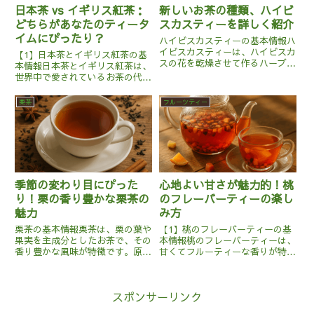
日本茶 vs イギリス紅茶：
新しいお茶の種類、ハイビ
どちらがあなたのティータ
スカスティーを詳しく紹介
イムにぴったり？
ハイビスカスティーの基本情報ハ
イビスカスティーは、ハイビスカ
【1】日本茶とイギリス紅茶の基
スの花を乾燥させて作るハーブテ
本情報日本茶とイギリス紅茶は、
ィーです。主に熱帯や亜熱帯の地
世界中で愛されているお茶の代表
域で栽培されているハイビスカス
格です。日本茶は主に緑茶で、原
の中でも、特に「ローゼル」とい
産地は日本です。蒸し製法を用い
栗茶
フルーツティー
う品種がティーとして利用されま
て茶葉を加工し、酸化を抑えた新
す。このお茶は、鮮やかな赤色
鮮な風味が特徴です。一方、イギ
が...
リス紅茶はインドやスリランカ
な...
季節の変わり目にぴった
心地よい甘さが魅力的！桃
り！栗の香り豊かな栗茶の
のフレーバーティーの楽し
魅力
み方
栗茶の基本情報栗茶は、栗の葉や
【1】桃のフレーバーティーの基
果実を主成分としたお茶で、その
本情報桃のフレーバーティーは、
香り豊かな風味が特徴です。原産
甘くてフルーティーな香りが特徴
地は主にアジア地域で、日本や中
のフルーツティーの一種です。こ
国、韓国などで昔から親しまれて
のお茶は、主に紅茶や緑茶の茶葉
います。栗茶は、栗の葉を乾燥さ
に桃の香りを加えたもので、時に
スポンサーリンク
せたものを用いる場合や、焙煎し
は桃の果肉や花びらが混ぜ込まれ
た栗の果実を使う場合がありま
ることもあります。原産地とし