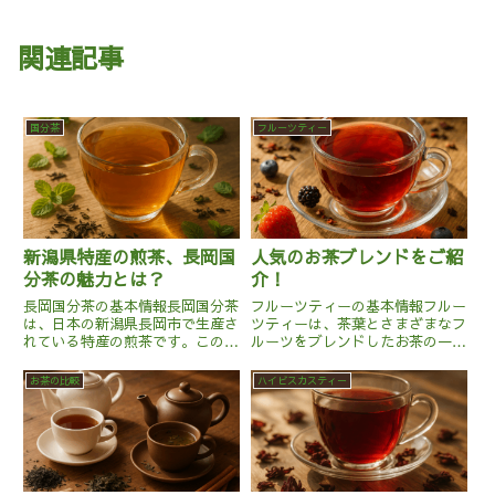
関連記事
国分茶
フルーツティー
新潟県特産の煎茶、長岡国
人気のお茶ブレンドをご紹
分茶の魅力とは？
介！
長岡国分茶の基本情報長岡国分茶
フルーツティーの基本情報フルー
は、日本の新潟県長岡市で生産さ
ツティーは、茶葉とさまざまなフ
れている特産の煎茶です。このお
ルーツをブレンドしたお茶の一種
茶は、標高の高い地域で育てられ
です。茶葉としては、紅茶や緑
た茶葉を使用しており、その独特
茶、あるいはハーブティーが主に
お茶の比較
ハイビスカスティー
な風味と香りが特徴です。新潟県
用いられます。フルーツティーに
は日本海に面しており、冷涼で湿
使用される果物は、ドライフルー
潤な気候が茶葉の栽培に適して
ツやフルーツピール、さらにはフ
い...
レ...