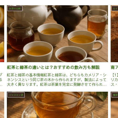
お茶の比較
ルイ
紅茶と緑茶の違いとは？おすすめの飲み方も解説
南
ブ
紅茶と緑茶の基本情報紅茶と緑茶は、どちらもカメリア・シ
【1
る
ネンシスという同じ茶の木から作られますが、製法によって
リ
国
大きく異なります。紅茶は茶葉を完全に発酵させて作られ、
ス
茶
濃い赤褐色の液体が特徴です。発酵による変化で特有の香り
意
と深い味わいが生まれます...
イン
ジャスミン茶
蜜茶