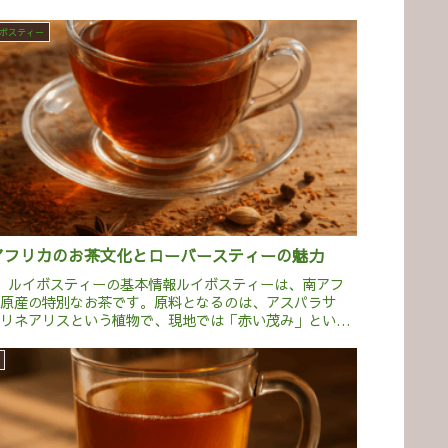
ボスティー
アフリカのお茶文化とローバースティーの魅力
】ルイボスティーの基本情報ルイボスティーは、南アフ
カ原産の特別なお茶です。原料となるのは、アスパラサ
・リネアリスという植物で、現地では「赤い茂み」という
味の「ルイボス」と呼ばれています。このお茶は、カフェ
を含まないため、夜でも...