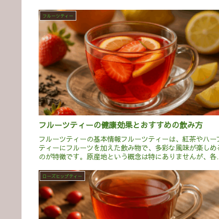
フルーツティー
フルーツティーの健康効果とおすすめの飲み方
フルーツティーの基本情報フルーツティーは、紅茶やハー
ティーにフルーツを加えた飲み物で、多彩な風味が楽しめ
のが特徴です。原産地という概念は特にありませんが、各
でさまざまなバリエーションが楽しまれています。紅茶の
葉に乾燥フルーツや果汁を...
ローズヒップティー