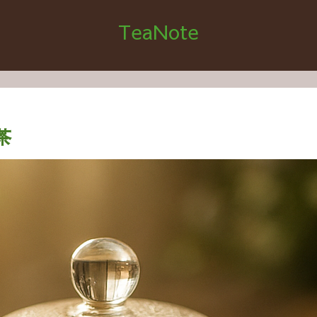
TeaNote
茶