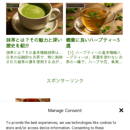
す。紅茶の種類としては、アッサ
は、オレンジ、レモン、グレープ
抹茶ラテ
ハーブティー
ムやダージリンといったブラック
フルーツなどの柑橘類をブレンド
ティーが使われることが多いです
することで作られます。ベースと
が...
なる茶葉は、紅茶や緑茶、ハーブ
テ...
抹茶とは？その魅力と深い
健康に良いハーブティー5
歴史を紹介
選
抹茶とは？その基本情報抹茶は、
【1】ハーブティーの基本情報ハ
日本の伝統的なお茶で、特に粉砕
ーブティーは、茶葉を使わないお
された緑茶の葉を使用する点が特
茶の一種で、ハーブや花、果実な
徴です。この粉末状の茶葉は、特
どを煮出して作ります。種類は多
別な製法で作られます。まず、茶
岐にわたり、カモミール、ペパー
葉は日光を遮ることで、クロロフ
ミント、レモングラス、ルイボ
スポンサーリンク
ィルを増やし、鮮やかな緑色と甘
ス、エキナセアなどが有名です。
みを引き出します。その後、手
これらのハーブは、乾燥させた後
作...
に...
癒しとリラックスを手に入れる！ルイボ
Manage Consent
スティーの効能とおすすめブランド
To provide the best experiences, we use technologies like cookies to
store and/or access device information. Consenting to these