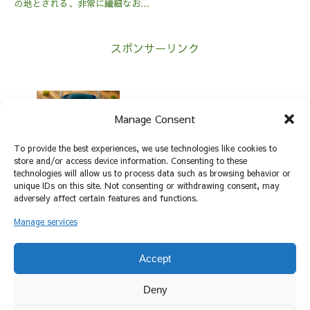
の地とされる、非常に繊細なお茶
です。このお茶は、主に若い茶葉
とつぼみを使用し、酸化がほとん
ど進んでいないのが特徴です。そ
スポンサーリンク
のため、非常に軽やかで繊細な味
わいを楽しむことができます。
製...
お茶の新機軸！ブルーティーの魅力と
Manage Consent
は？
To provide the best experiences, we use technologies like cookies to
store and/or access device information. Consenting to these
魅惑の香りと深い味わい、ウーロン茶の
technologies will allow us to process data such as browsing behavior or
魅力
unique IDs on this site. Not consenting or withdrawing consent, may
adversely affect certain features and functions.
Manage services
ホーム
ホワイトティー
Accept
Deny