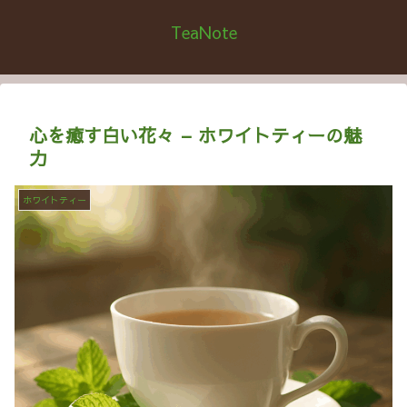
TeaNote
心を癒す白い花々 – ホワイトティーの魅
力
ホワイトティー