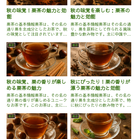
秋の味覚！栗茶の魅力と効
秋の味覚を楽しむ：栗茶の
能
魅力と効能
栗茶の基本情報栗茶は、その名の
栗茶の基本情報栗茶はその名の通
通り栗を主成分としたお茶で、秋
り、栗を原料として作られる風味
の味覚として注目されています。
豊かな飲み物です。主に中国や日
栗茶の原産地は主に中国や日本
本で親しまれており、秋の訪れを
で、特に栗の生産が盛んな地域で
感じる季節に特に人気がありま
栗茶
栗茶
愛されています。栗茶は、栗の実
す。栗茶は、焙煎した栗の皮や果
を乾燥させた後、細かく砕き、お
実を使って作られることが多く、
湯で煮出して作られます。そのた
栗の自然な甘みと香ばしさが特徴
め...
で...
秋の味覚、栗の香りが楽し
秋にぴったり！栗の香りが
める栗茶の魅力
漂う栗茶の魅力と効能
栗茶の基本情報栗茶は、その名の
栗茶の基本情報栗茶は、その名の
通り栗の香りが楽しめるユニーク
通り栗を主成分としたお茶で、特
なお茶です。このお茶は、主に中
に秋にぴったりの飲み物です。日
国や韓国で親しまれており、栗の
本や一部のアジア諸国で親しまれ
実を乾燥させてお茶として利用す
る栗茶は、栗の豊かな香りと自然
栗茶
栗茶
ることが一般的です。栗は秋の味
な甘さが特徴です。このお茶は栗
覚として日本でも広く知られてお
の実を乾燥させ、焙煎することで
り、その甘い香りと風味は多く
作られます。製法によっては、
の...
栗...