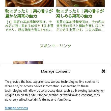
秋にぴったり！栗の香りが
秋にぴったり！栗の香りが
豊かな栗茶の魅力
楽しめる栗茶の魅力
【1】栗茶の基本情報栗茶は、そ
栗茶の基本情報栗茶は、その名の
の名の通り栗を主成分とするお茶
通り栗の香りと風味を楽しむこと
であり、秋の味覚を楽しむのにぴ
ができるお茶です。このお茶は、
ったりな飲み物です。主にアジア
主に中国や日本で親しまれてお
の一部地域で親しまれており、栗
り、特に秋の季節に人気がありま
の風味を最大限に引き出すための
す。栗茶の製法は、栗の果実や栗
スポンサーリンク
製法が特徴です。栗茶は、焙煎し
の葉を乾燥させて茶葉とブレンド
た栗の実や皮を使って作られる
することで作られます。また、紅
こ...
茶...
ラベンダーティーの魅力と効能
Manage Consent
To provide the best experiences, we use technologies like cookies to
store and/or access device information. Consenting to these
お茶の中で最もエキゾチックな香り！ジ
technologies will allow us to process data such as browsing behavior or
ャスミン茶の魅力と効能
unique IDs on this site. Not consenting or withdrawing consent, may
adversely affect certain features and functions.
Manage services