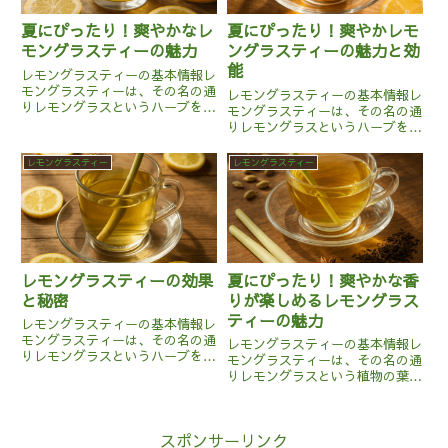
夏にぴったり！爽やかなレ
夏にぴったり！爽やかレモ
モングラスティーの魅力
ングラスティーの魅力と効
能
レモングラスティーの基本情報レ
モングラスティーは、その名の通
レモングラスティーの基本情報レ
りレモングラスというハーブを用
モングラスティーは、その名の通
いて作られるお茶です。レモング
りレモングラスというハーブを使
ラスは主に熱帯地域で育つ植物
って作られるお茶です。レモング
で、特にインドや東南アジアで広
ラスはイネ科の植物で、主に熱帯
レモングラスティー
レモングラスティー
く栽培されています。この植物
地方で栽培されています。このハ
は、爽やかなレモンに似た香りを
ーブは、レモンのような爽やかな
持っ...
香りが特徴で、料理や飲み物に
広...
レモングラスティーの効果
夏にぴったり！爽やかな香
と秘密
りが楽しめるレモングラス
ティーの魅力
レモングラスティーの基本情報レ
モングラスティーは、その名の通
レモングラスティーの基本情報レ
りレモングラスというハーブを用
モングラスティーは、その名の通
いたお茶です。レモングラスは主
りレモングラスという植物の葉を
に南アジアや東南アジアを原産と
乾燥させて作られるハーブティー
するイネ科の植物で、柑橘系の爽
です。レモングラスはイネ科の多
やかな香りが特徴です。このハー
年草で、主に東南アジアをはじめ
ブは乾燥させた状態で販売され
スポンサーリンク
とする熱帯地方で栽培されていま