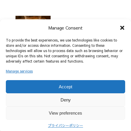
る...
す。この植物は、高さが1メー
ト...
心地よい甘さと香りが楽しめる蜜茶の魅
Manage Consent
力
To provide the best experiences, we use technologies like cookies to
store and/or access device information. Consenting to these
秋にぴったり！栗の香りが豊かな栗茶の
technologies will allow us to process data such as browsing behavior or
魅力
unique IDs on this site. Not consenting or withdrawing consent, may
adversely affect certain features and functions.
Manage services
ホーム
レモングラスティー
Accept
Deny
View preferences
プライバシーポリシー
お問い合わせ
© 2025 TeaNote.
プライバシーポリシー
ホーム
検索
トップ