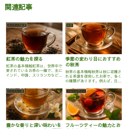
関連記事
スリランカ紅茶
秋茶
紅茶の魅力を探る
季節の変わり目におすすめ
の秋茶
紅茶の基本情報紅茶は、世界中で
愛されているお茶の一種で、主に
秋茶の基本情報秋茶は秋に収穫さ
インド、中国、スリランカなどで
れる茶葉を使用したお茶で、多く
生産されています。茶葉はカメリ
の種類があります。例えば、日本
ア・シネンシスという植物から採
で親しまれている「ほうじ茶」
取され、その製法によってさまざ
は、緑茶を焙煎したもので、香ば
ジャスミン茶
フルーツティー
まな種類があります。紅茶は、茶
しい香りが特徴です。また、中国
葉を完全に発酵させることで特
の「烏龍茶」も秋に収穫されるこ
徴...
とが多く、発酵度合いによって味
わ...
豊かな香りと深い味わいを
フルーツティーの魅力とお