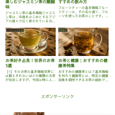
楽しむジャスミン茶の醍醐
すすめの飲み方
味
フルーツティーの基本情報フルー
ツティーは、その名の通り、フル
ジャスミン茶の基本情報ジャスミ
ーツを使ったお茶のことです。通
ン茶は、中国をはじめとするアジ
常、紅茶やハーブティーにフルー
アの国々で広く愛されているお茶
ツのエッセンスを加えたり、実際
の一種です。主に緑茶にジャスミ
にフルーツをティーバッグに入れ
ンの花をブレンドして作られ、そ
いろいろなお茶
健康茶
て抽出する形で作られます。原産
の香り豊かな風味が特徴です。ジ
地は特に限定されず、世界中で
ャスミン茶の製法は、緑茶の葉と
様...
ジャスミンの花を何度も重ね合
わ...
お茶好き必見！世界のお茶
お茶と健康：おすすめの健
5選
康茶特集
【1】そのお茶の基本情報世界に
おすすめの健康茶とは？基本情報
は数えきれないほどの種類のお茶
を知ろう健康茶とは、特定の健康
が存在しますが、今回は特に人気
効果を期待できるお茶の総称で
のある5つのお茶を紹介します。
す。健康茶には様々な種類があ
まずは中国の「龍井茶」です。こ
り、それぞれ異なる原料や製法に
れは緑茶の一種で、浙江省で生産
よって作られています。たとえ
スポンサーリンク
されています。手摘みされた茶葉
ば、ハーブティーは植物の葉や花
を平釜で炒ることで、その独特
を乾燥させて作られ、ルイボステ
の...
ィーは...