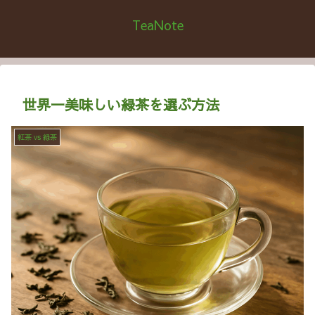
TeaNote
世界一美味しい緑茶を選ぶ方法
紅茶 vs 緑茶