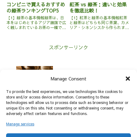
コンビニで買えるおすすめ
紅茶 vs 緑茶：違いと効果
の緑茶ランキングTOP5
を徹底比較！
【1】緑茶の基本情報緑茶は、日
【1】紅茶と緑茶の基本情報紅茶
本をはじめとするアジア諸国で広
と緑茶はどちらも同じ茶葉、カメ
く親しまれているお茶の一種で
リア・シネンシスから作られます
す。主な原産地は日本、中国、そ
が、その製法と結果的な風味、
して台湾などです。緑茶は茶葉を
色、香りには大きな違いがありま
蒸す、または炒ることで酸化を防
す。紅茶は茶葉を完全に発酵させ
スポンサーリンク
ぐ製法が特徴です。この製法によ
ることで濃厚な色と味を持ちま
り、茶葉は発酵せずに緑色を保
す。通常、インドやスリランカ、
ち、...
中国...
オリジナルブレンドティーの作り方
Manage Consent
To provide the best experiences, we use technologies like cookies to
store and/or access device information. Consenting to these
technologies will allow us to process data such as browsing behavior or
青汁入りのごほうびスイーツレシピ
unique IDs on this site. Not consenting or withdrawing consent, may
adversely affect certain features and functions.
Manage services
ホーム
紅茶 vs 緑茶