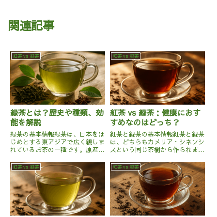
関連記事
紅茶 vs 緑茶
紅茶 vs 緑茶
緑茶とは？歴史や種類、効
紅茶 vs 緑茶：健康におす
能を解説
すめなのはどっち？
緑茶の基本情報緑茶は、日本をは
紅茶と緑茶の基本情報紅茶と緑茶
じめとする東アジアで広く親しま
は、どちらもカメリア・シネンシ
れているお茶の一種です。原産地
スという同じ茶樹から作られます
は中国と言われていますが、日本
が、その製法と発酵の程度により
や韓国でも多様な種類が栽培され
異なる特徴を持ちます。紅茶は完
紅茶 vs 緑茶
紅茶 vs 緑茶
ています。緑茶は茶葉を発酵させ
全に発酵させた茶葉を使用してお
ずに加工するため、茶葉本来の色
り、特有の濃い色と風味を持って
や香りを楽しむことができま
います。主にインドやスリラン
す。...
カ...