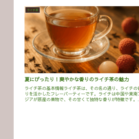
ライチ茶
夏にぴったり！爽やかな香りのライチ茶の魅力
ライチ茶の基本情報ライチ茶は、その名の通り、ライチの
りを活かしたフレーバーティーです。ライチは中国や東南
ジアが原産の果物で、その甘くて独特な香りが特徴です。
イチ茶は通常、紅茶やウーロン茶をベースにライチの香り
加えたもので、フレーバー...