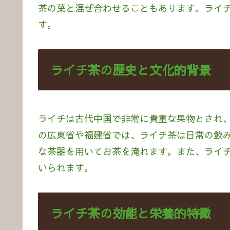
茶の葉と混ぜ合わせることもあります。ライ
す。
ライチ茶の歴史と文化的背景
ライチは古代中国で非常に貴重な果物とされ
の広東省や福建省では、ライチ茶は日常の飲
な茶器を用いてお茶を淹れます。また、ライ
いられます。
ライチ茶の効能と栄養的特徴