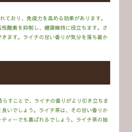
まれており、免疫力を高める効果があります。
活性酸素を抑制し、健康維持に役立ちます。さ
できます。ライチの甘い香りが気分を落ち着か
蒸らすことで、ライチの香りがより引き立ちま
と良いでしょう。ライチ茶は、その甘い香りか
ーティーでも喜ばれるでしょう。ライチ茶の独