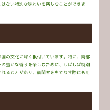
にはない特別な味わいを楽しむことができま
中国の文化に深く根付いています。特に、南部
チの豊かな香りを楽しむために、しばしば特別
されることがあり、訪問客をもてなす際にも用