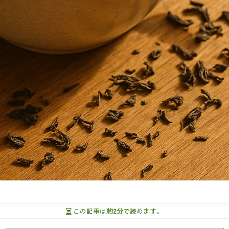
この記事は
約2分
で読めます。