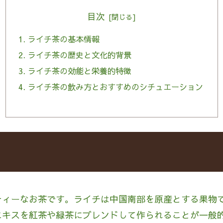
目次
ライチ茶の基本情報
ライチ茶の歴史と文化的背景
ライチ茶の効能と栄養的特徴
ライチ茶の飲み方とおすすめのシチュエーション
ティーなお茶です。ライチは中国南部を原産とする果物
エキスを紅茶や緑茶にブレンドして作られることが一般