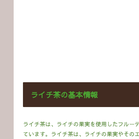
ライチ茶の基本情報
ライチ茶は、ライチの果実を使用したフルー
ています。ライチ茶は、ライチの果実やその