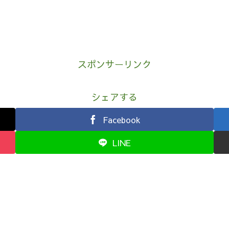
スポンサーリンク
シェアする
Facebook
LINE