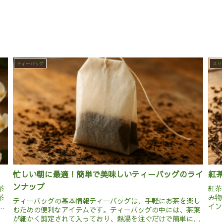
ティーバッグ
スリ
忙しい朝に最適！簡単で美味しいティーバッグのライ
紅
ンナップ
茶
紅
茶
み
ティーバッグの基本情報ティーバッグは、手軽にお茶を楽し
で
イ
むための便利なアイテムです。ティーバッグの中には、茶葉
。
地
が細かく剪定されて入っており、熱湯を注ぐだけで簡単にお