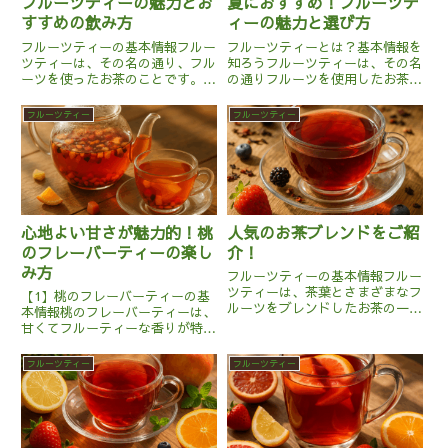
フルーツティーの魅力とお
夏におすすめ！フルーツテ
すすめの飲み方
ィーの魅力と選び方
フルーツティーの基本情報フルー
フルーツティーとは？基本情報を
ツティーは、その名の通り、フル
知ろうフルーツティーは、その名
ーツを使ったお茶のことです。通
の通りフルーツを使用したお茶の
常、紅茶やハーブティーにフルー
一種です。通常のティーリーフに
ツのエッセンスを加えたり、実際
乾燥したフルーツやフルーツエッ
フルーツティー
フルーツティー
にフルーツをティーバッグに入れ
センスを加えることで、独特の香
て抽出する形で作られます。原産
りと味わいを楽しむことができま
地は特に限定されず、世界中で
す。フルーツティーの原産地は
様...
特...
心地よい甘さが魅力的！桃
人気のお茶ブレンドをご紹
のフレーバーティーの楽し
介！
み方
フルーツティーの基本情報フルー
ツティーは、茶葉とさまざまなフ
【1】桃のフレーバーティーの基
ルーツをブレンドしたお茶の一種
本情報桃のフレーバーティーは、
です。茶葉としては、紅茶や緑
甘くてフルーティーな香りが特徴
茶、あるいはハーブティーが主に
のフルーツティーの一種です。こ
用いられます。フルーツティーに
のお茶は、主に紅茶や緑茶の茶葉
フルーツティー
フルーツティー
使用される果物は、ドライフルー
に桃の香りを加えたもので、時に
ツやフルーツピール、さらにはフ
は桃の果肉や花びらが混ぜ込まれ
レ...
ることもあります。原産地とし
て...