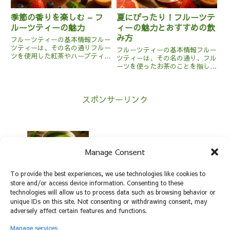
季節の香りを楽しむ – フ
夏にぴったり！フルーツテ
ルーツティーの魅力
ィーの魅力とおすすめの飲
み方
フルーツティーの基本情報フルー
ツティーは、その名の通りフルー
フルーツティーの基本情報フルー
ツを使用した紅茶やハーブティー
ツティーは、その名の通り、フル
の一種です。基本的には乾燥した
ーツを使ったお茶のことを指しま
フルーツピースやフルーツのエッ
す。基本的には紅茶や緑茶などの
センスを茶葉やハーブと組み合わ
茶葉に、乾燥させたフルーツやフ
せて作られます。原産地は特定の
ルーツフレーバーを加えたものが
国に限られず、世界中で様々な
スポンサーリンク
一般的です。原産地は特定の地域
フ...
に限らず、世界中で親しまれて
い...
抹茶とは？その特徴と効能を徹底解説！
Manage Consent
To provide the best experiences, we use technologies like cookies to
store and/or access device information. Consenting to these
technologies will allow us to process data such as browsing behavior or
美容に効果的なお茶の種類とその効能
unique IDs on this site. Not consenting or withdrawing consent, may
adversely affect certain features and functions.
Manage services